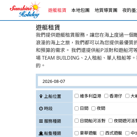
遊艇租賃
本地包團
地質導賞團
夜釣墨魚
遊艇租賃
我們提供遊艇租賃服務，讓您在海上度過一個難
浪漫的海上之旅，我們都可以為您提供最優質
和預算的需求。 我們還提供船P派對和遊船河
場 TEAM BUILDING、2人租船、單
的。
維多利亞港
香港仔
大
上船位置
日間
夜間
時段
日間船河派對
夜間遊河派
服務種類
豪華遊艇
西式遊艇
中
船隻種類