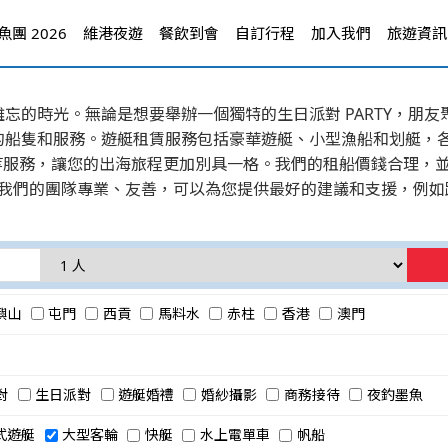
團 2026
維港夜遊
餐飲到會
自訂行程
加入我們
旅遊資訊
忘的時光。無論是想要舉辦一個獨特的生日派對 PARTY，朋
的船隻和服務。遊艇租賃服務包括豪華遊艇、小型漁船和划艇，
等服務，讓您的出海旅程更加別具一格。我們的租船價錢合理，
人租船等。我們的團隊專業、友善，可以為您提供最好的建議和支援，
嶼山
屯門
西貢
馬料水
赤柱
香港
澳門
對
生日派對
遊艇婚禮
婚紗攝影
商務接待
夜釣墨魚
式遊艇
大型客輪
快艇
水上電單車
帆船