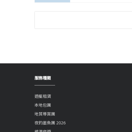
服務種類
遊艇租賃
本地包團
地質導賞團
夜釣墨魚團 2026
維港夜遊