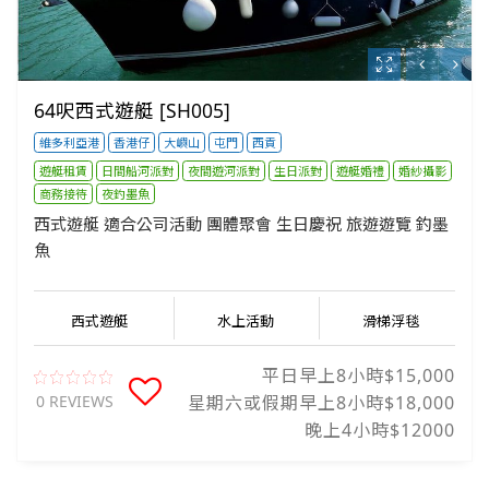
64呎西式遊艇 [SH005]
維多利亞港
香港仔
大嶼山
屯門
西貢
遊艇租賃
日間船河派對
夜間遊河派對
生日派對
遊艇婚禮
婚紗攝影
商務接待
夜釣墨魚
西式遊艇 適合公司活動 團體聚會 生日慶祝 旅遊遊覽 釣墨
魚
西式遊艇
水上活動
滑梯浮毯
平日早上8小時$15,000
0 REVIEWS
星期六或假期早上8小時$18,000
晚上4小時$12000