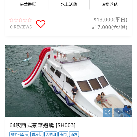
豪華遊艇
水上活動
滑梯浮毯
$13,000(平日)
0 REVIEWS
$17,000(六/假)
64呎西式豪華遊艇 [SH003]
維多利亞港
香港仔
大嶼山
屯門
西貢