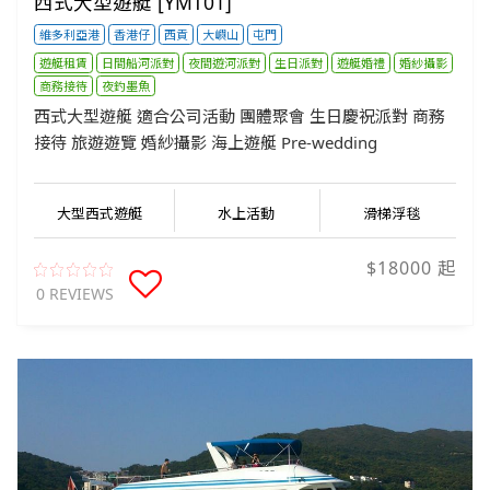
西式大型遊艇 [YMT01]
維多利亞港
香港仔
西貢
大嶼山
屯門
遊艇租賃
日間船河派對
夜間遊河派對
生日派對
遊艇婚禮
婚紗攝影
商務接待
夜釣墨魚
西式大型遊艇 適合公司活動 團體聚會 生日慶祝派對 商務
接待 旅遊遊覽 婚紗攝影 海上遊艇 Pre-wedding
大型西式遊艇
水上活動
滑梯浮毯
$18000 起
0 REVIEWS