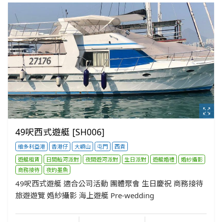
49呎西式遊艇 [SH006]
維多利亞港
香港仔
大嶼山
屯門
西貢
遊艇租賃
日間船河派對
夜間遊河派對
生日派對
遊艇婚禮
婚紗攝影
商務接待
夜釣墨魚
49呎西式遊艇 適合公司活動 團體聚會 生日慶祝 商務接待
旅遊遊覽 婚紗攝影 海上遊艇 Pre-wedding