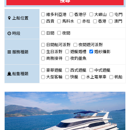
搜尋
維多利亞港
香港仔
大嶼山
屯門
上船位置
西貢
馬料水
赤柱
香港
澳門
日間
夜間
時段
日間船河派對
夜間遊河派對
生日派對
遊艇婚禮
婚紗攝影
服務種類
商務接待
夜釣墨魚
豪華遊艇
西式遊艇
中式遊艇
船隻種類
大型客輪
快艇
水上電單車
帆船