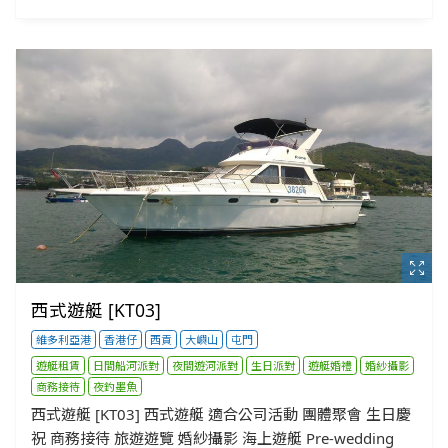
西式遊艇 [KT03]
維多利亞港
香港仔
西貢
大嶼山
屯門
遊艇租賃
日間船河派對
夜間遊河派對
生日派對
遊艇婚禮
婚紗攝影
商務接待
夜釣墨魚
西式遊艇 [KT03] 西式遊艇 適合公司活動 團體聚會 生日慶
祝 商務接待 旅遊遊覽 婚紗攝影 海上遊艇 Pre-wedding