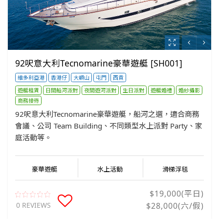
92呎意大利Tecnomarine豪華遊艇 [SH001]
維多利亞港
香港仔
大嶼山
屯門
西貢
遊艇租賃
日間船河派對
夜間遊河派對
生日派對
遊艇婚禮
婚紗攝影
商務接待
92呎意大利Tecnomarine豪華遊艇，船河之選，適合商務
會議、公司 Team Building、不同類型水上派對 Party、家
庭活動等。
豪華遊艇
水上活動
滑梯浮毯
$19,000(平日)
0 REVIEWS
$28,000(六/假)