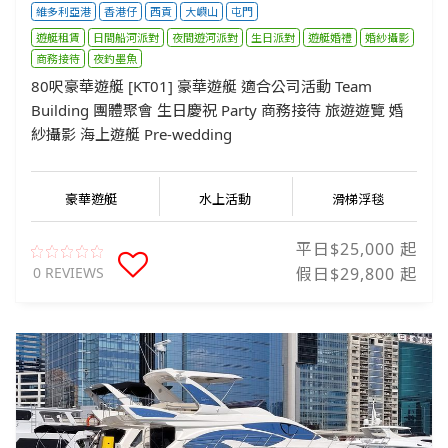
維多利亞港
香港仔
西貢
大嶼山
屯門
遊艇租賃
日間船河派對
夜間遊河派對
生日派對
遊艇婚禮
婚紗攝影
商務接待
夜釣墨魚
80呎豪華遊艇 [KT01] 豪華遊艇 適合公司活動 Team
Building 團體聚會 生日慶祝 Party 商務接待 旅遊遊覽 婚
紗攝影 海上遊艇 Pre-wedding
豪華遊艇
水上活動
滑梯浮毯
平日$25,000 起
0 REVIEWS
假日$29,800 起