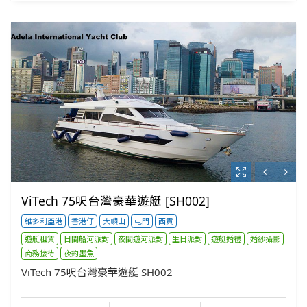
ViTech 75呎台灣豪華遊艇 [SH002]
維多利亞港
香港仔
大嶼山
屯門
西貢
遊艇租賃
日間船河派對
夜間遊河派對
生日派對
遊艇婚禮
婚紗攝影
商務接待
夜釣墨魚
ViTech 75呎台灣豪華遊艇 SH002