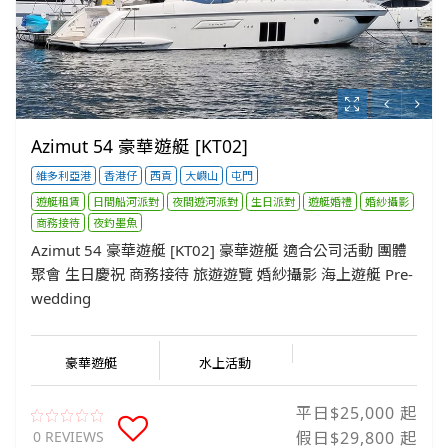
Azimut 54 豪華遊艇 [KT02]
維多利亞港
香港仔
西貢
大嶼山
屯門
遊艇租賃
日間船河派對
夜間遊河派對
生日派對
遊艇婚禮
婚紗攝影
商務接待
夜釣墨魚
Azimut 54 豪華遊艇 [KT02] 豪華遊艇 適合公司活動 團體
聚會 生日慶祝 商務接待 旅遊遊覽 婚紗攝影 海上遊艇 Pre-
wedding
豪華遊艇
水上活動
平日$25,000 起
0 REVIEWS
假日$29,800 起