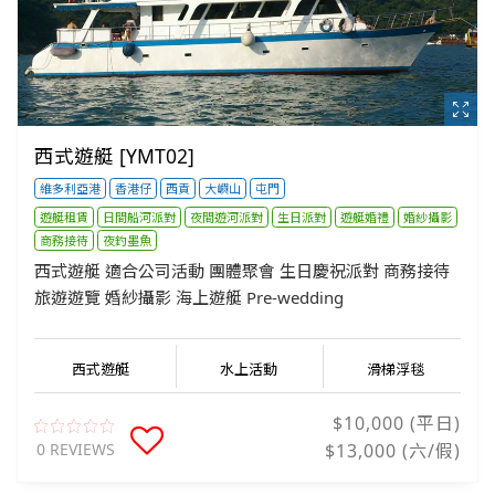
西式遊艇 [YMT02]
維多利亞港
香港仔
西貢
大嶼山
屯門
遊艇租賃
日間船河派對
夜間遊河派對
生日派對
遊艇婚禮
婚紗攝影
商務接待
夜釣墨魚
西式遊艇 適合公司活動 團體聚會 生日慶祝派對 商務接待
旅遊遊覽 婚紗攝影 海上遊艇 Pre-wedding
西式遊艇
水上活動
滑梯浮毯
$10,000 (平日)
0 REVIEWS
$13,000 (六/假)