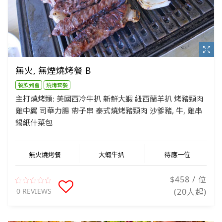
無火, 無煙燒烤餐 B
餐飲到會
燒烤套餐
主打燒烤類: 美國西冷牛扒 新鮮大蝦 紐西蘭羊扒 烤豬頸肉
雞中翼 司華力腸 帶子串 泰式燒烤豬頸肉 沙爹豬, 牛, 雞串
錫紙什菜包
無火燒烤餐
大蝦牛扒
待應一位
$458 / 位
0 REVIEWS
(20人起)