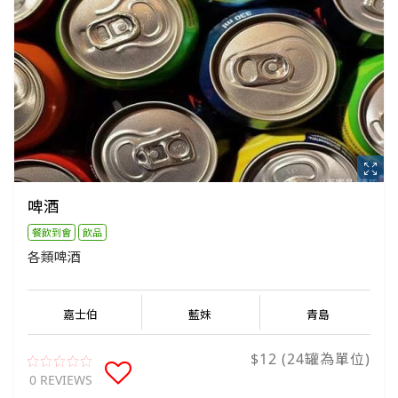
啤酒
餐飲到會
飲品
各類啤酒
嘉士伯
藍妹
青島
$12 (24罐為單位)
0 REVIEWS