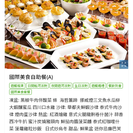
國際美食自助餐(A)
遊艇租賃
日間船河派對
夜間遊河派對
生日派對
遊艇婚禮
餐飲到會
國際美食套餐
凍盆: 黑椒牛肉伴酸菜 條 海哲薰蹄 挪威煙三文魚水瓜柳
大蝦釀蜜瓜 四川口水雞 沙律: 華都夫鮮蝦沙律 泰式牛肉沙
律 煙肉蛋沙律 熱盆: 紅酒燴雞 意式火腿龍脷卷什菌汁 蒜香
西冷牛扒 蜜汁炭燒豬頸肉 鮮茄肉醬菠菜麵 泰式紅咖哩什
菜 菠蘿雞粒炒飯 日式炒烏冬 甜品: 鮮果盆 迷你忌廉巴芙