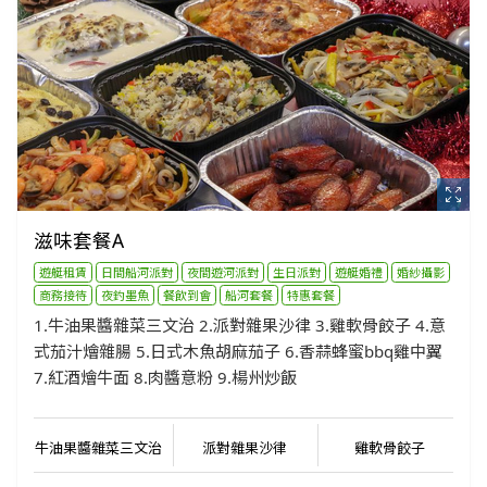
滋味套餐A
遊艇租賃
日間船河派對
夜間遊河派對
生日派對
遊艇婚禮
婚紗攝影
商務接待
夜釣墨魚
餐飲到會
船河套餐
特惠套餐
1.牛油果醬雜菜三文治 2.派對雜果沙律 3.雞軟骨餃子 4.意
式茄汁燴雜腸 5⁠.日式木魚胡麻茄子 6.香蒜蜂蜜bbq雞中翼
7.紅酒燴牛面 8.肉醬意粉 9.楊州炒飯
牛油果醬雜菜三文治
派對雜果沙律
雞軟骨餃子