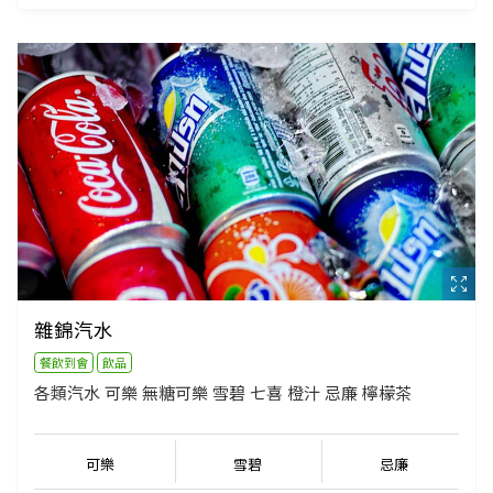
雜錦汽水
餐飲到會
飲品
各類汽水 可樂 無糖可樂 雪碧 七喜 橙汁 忌廉 檸檬茶
可樂
雪碧
忌廉