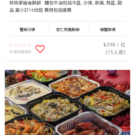
核桃拿破侖酥餅 麵包牛油包括冷盆, 沙律, 串燒, 熱盆, 甜
品 最少訂15份起 費用包括運費
蟹柳沙律
杏仁煎龍脷柳
椒鹽排骨
$298 / 位
0 REVIEWS
(15人起)