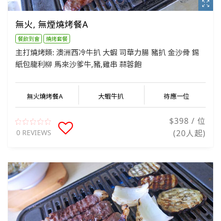
無火, 無煙燒烤餐A
餐飲到會
燒烤套餐
主打燒烤類: 澳洲西冷牛扒 大蝦 司華力腸 豬扒 金沙骨 錫
紙包龍利柳 馬來沙爹牛,豬,雞串 蒜蓉飽
無火燒烤餐A
大蝦牛扒
待應一位
$398 / 位
0 REVIEWS
(20人起)