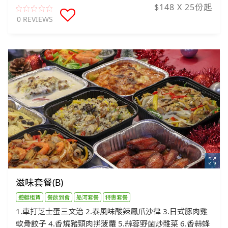
$148 X 25份起
0 REVIEWS
滋味套餐(B)
遊艇租賃
餐飲到會
船河套餐
特惠套餐
1.車打芝士蛋三文治 2.泰風味酸辣鳳爪沙律 3.日式豚肉雞
軟骨餃子 4.香燒豬頸肉拼菠蘿 5⁠.蒜蓉野菌炒雜菜 6.香蒜蜂