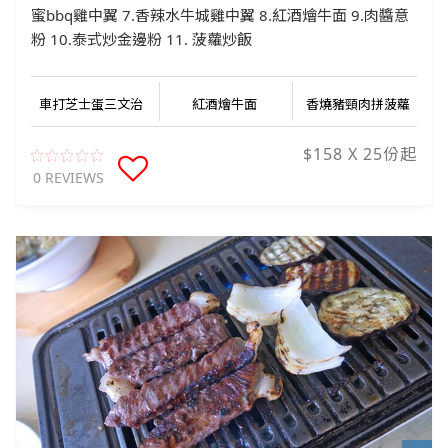
蜜bbq雞中翼 7.香辣水牛城雞中翼 8.紅酒燴牛面 9.肉醬意
粉 10.泰式炒金邊粉 11. 菠蘿炒飯
車打芝士蛋三文治
紅酒燴牛面
香燒豬頸肉拼菠蘿
$158 X 25份起
0 REVIEWS