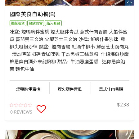
國際美食自助餐(B)
遊艇租賃
餐飲到會
船河套餐
凍盆: 煙鴨胸伴蜜桃 煙火腿伴青瓜 意式什肉香腸 大蝦伴蜜
瓜 蕃茄蛋三文治 火腿芝士三文治 沙律: 鮮蝦什果沙律 雞
柳尖咀粉沙律 熱盆: 煙肉香腸 紅酒牛柳串 鮮茄芝士焗肉丸
清炒時菜 椰香青咖哩雞 干炒黑椒三絲意粉 什錦海鮮炒飯
鮮忌廉白酒芥末龍脷柳 甜品: 牛油忌廉蛋糕 迷你忌廉泡
芙 麵包牛油
煙鴨胸伴蜜桃
煙火腿伴青瓜
意式什肉香腸
$238
0 REVIEWS