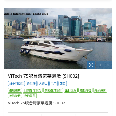
ViTech 75呎台灣豪華遊艇 [SH002]
維多利亞港
香港仔
大嶼山
屯門
西貢
遊艇租賃
日間船河派對
夜間遊河派對
生日派對
遊艇婚禮
婚紗攝影
商務接待
夜釣墨魚
ViTech 75呎台灣豪華遊艇 SH002