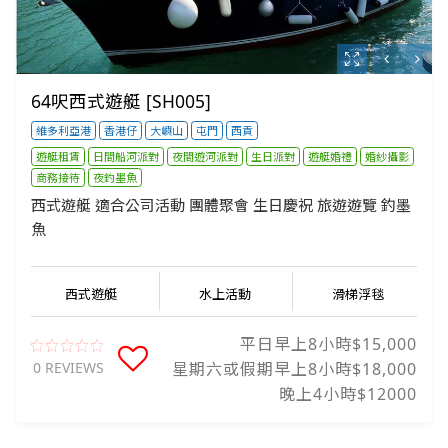
64呎西式遊艇 [SH005]
維多利亞港
香港仔
大嶼山
屯門
西貢
遊艇租賃
日間船河派對
夜間遊河派對
生日派對
遊艇婚禮
婚紗攝影
商務接待
夜釣墨魚
西式遊艇 適合公司活動 團體聚會 生日慶祝 旅遊遊覽 釣墨
魚
西式遊艇
水上活動
滑梯浮毯
平日早上8小時$15,000
0 REVIEWS
星期六或假期早上8小時$18,000
晚上4小時$12000