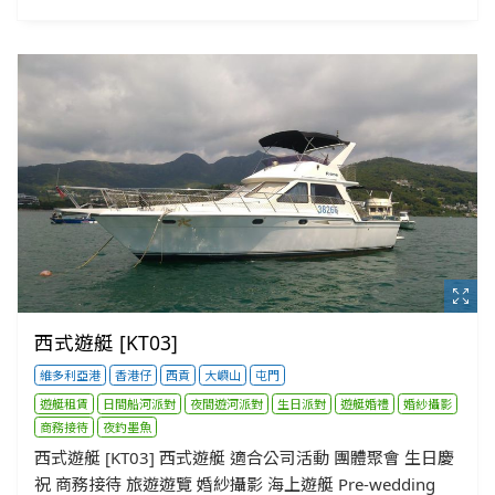
西式遊艇 [KT03]
維多利亞港
香港仔
西貢
大嶼山
屯門
遊艇租賃
日間船河派對
夜間遊河派對
生日派對
遊艇婚禮
婚紗攝影
商務接待
夜釣墨魚
西式遊艇 [KT03] 西式遊艇 適合公司活動 團體聚會 生日慶
祝 商務接待 旅遊遊覽 婚紗攝影 海上遊艇 Pre-wedding