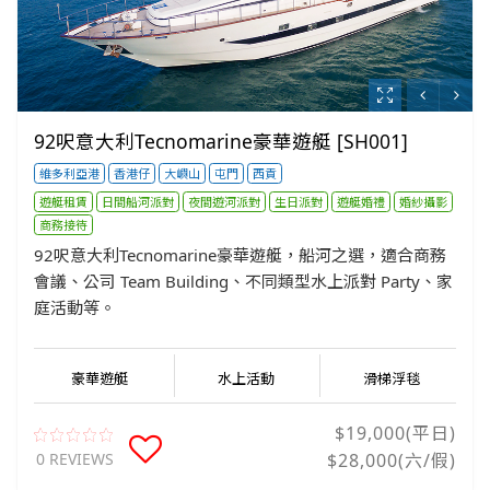
92呎意大利Tecnomarine豪華遊艇 [SH001]
維多利亞港
香港仔
大嶼山
屯門
西貢
遊艇租賃
日間船河派對
夜間遊河派對
生日派對
遊艇婚禮
婚紗攝影
商務接待
92呎意大利Tecnomarine豪華遊艇，船河之選，適合商務
會議、公司 Team Building、不同類型水上派對 Party、家
庭活動等。
豪華遊艇
水上活動
滑梯浮毯
$19,000(平日)
0 REVIEWS
$28,000(六/假)