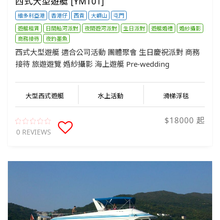
西式大型遊艇 [YMT01]
維多利亞港
香港仔
西貢
大嶼山
屯門
遊艇租賃
日間船河派對
夜間遊河派對
生日派對
遊艇婚禮
婚紗攝影
商務接待
夜釣墨魚
西式大型遊艇 適合公司活動 團體聚會 生日慶祝派對 商務
接待 旅遊遊覽 婚紗攝影 海上遊艇 Pre-wedding
大型西式遊艇
水上活動
滑梯浮毯
$18000 起
0 REVIEWS