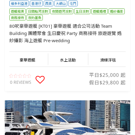
維多利亞港
香港仔
西貢
大嶼山
屯門
遊艇租賃
日間船河派對
夜間遊河派對
生日派對
遊艇婚禮
婚紗攝影
商務接待
夜釣墨魚
80呎豪華遊艇 [KT01] 豪華遊艇 適合公司活動 Team
Building 團體聚會 生日慶祝 Party 商務接待 旅遊遊覽 婚
紗攝影 海上遊艇 Pre-wedding
豪華遊艇
水上活動
滑梯浮毯
平日$25,000 起
0 REVIEWS
假日$29,800 起