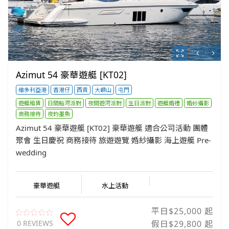
Azimut 54 豪華遊艇 [KT02]
維多利亞港
香港仔
西貢
大嶼山
屯門
遊艇租賃
日間船河派對
夜間遊河派對
生日派對
遊艇婚禮
婚紗攝影
商務接待
夜釣墨魚
Azimut 54 豪華遊艇 [KT02] 豪華遊艇 適合公司活動 團體
聚會 生日慶祝 商務接待 旅遊遊覽 婚紗攝影 海上遊艇 Pre-
wedding
豪華遊艇
水上活動
平日$25,000 起
0 REVIEWS
假日$29,800 起