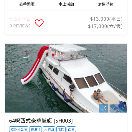
豪華遊艇
水上活動
滑梯浮毯
$13,000(平日)
0 REVIEWS
$17,000(六/假)
64呎西式豪華遊艇 [SH003]
維多利亞港
香港仔
大嶼山
屯門
西貢