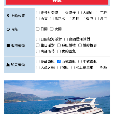
搜尋
維多利亞港
香港仔
大嶼山
屯門
上船位置
西貢
馬料水
赤柱
香港
澳門
日間
夜間
時段
日間船河派對
夜間遊河派對
生日派對
遊艇婚禮
婚紗攝影
服務種類
商務接待
夜釣墨魚
豪華遊艇
西式遊艇
中式遊艇
船隻種類
大型客輪
快艇
水上電單車
帆船