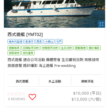
西式遊艇 [YMT02]
維多利亞港
香港仔
西貢
大嶼山
屯門
遊艇租賃
日間船河派對
夜間遊河派對
生日派對
遊艇婚禮
婚紗攝影
商務接待
夜釣墨魚
西式遊艇 適合公司活動 團體聚會 生日慶祝派對 商務接待
旅遊遊覽 婚紗攝影 海上遊艇 Pre-wedding
西式遊艇
水上活動
滑梯浮毯
$10,000 (平日)
0 REVIEWS
$13,000 (六/假)