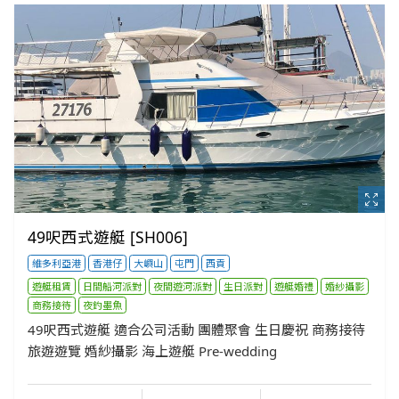
49呎西式遊艇 [SH006]
維多利亞港
香港仔
大嶼山
屯門
西貢
遊艇租賃
日間船河派對
夜間遊河派對
生日派對
遊艇婚禮
婚紗攝影
商務接待
夜釣墨魚
49呎西式遊艇 適合公司活動 團體聚會 生日慶祝 商務接待
旅遊遊覽 婚紗攝影 海上遊艇 Pre-wedding