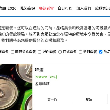
團 2026
維港夜遊
餐飲到會
自訂行程
加入我們
旅遊資訊
固定套餐。您可以在遊船的同時，品嚐美食和欣賞香港的河景風
最好的餐飲體驗。船河到會服務讓您在獨特的環境中享受美食，
，我們期待為您提供最好的支援和服務。
烤套餐
國際美食套餐
迷你套餐
西式套餐
派對套餐
飲
啤酒
餐飲到會
飲品
各類啤酒
嘉士伯
藍妹