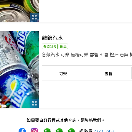
雜錦汽水
餐飲到會
飲品
各類汽水 可樂 無糖可樂 雪碧 七喜 橙汁 忌廉 
可樂
雪碧
如需要自訂行程或其他查詢，請聯絡我們。
或 致電
2723 3608