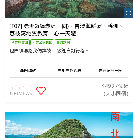
[F07] 赤洲2(繞赤洲一圈)、吉澳海鮮宴、鴨洲、
荔枝窩地質教育中心一天遊
地質導賞團
地質公園包團
自訂路線
包團須聯絡我們詳談。 歡迎自訂行程。
赤門海硤
赤州赤色砂岩
赤洲繞洲一圈
$498 /位起
0 REVIEWS
(大小同價)