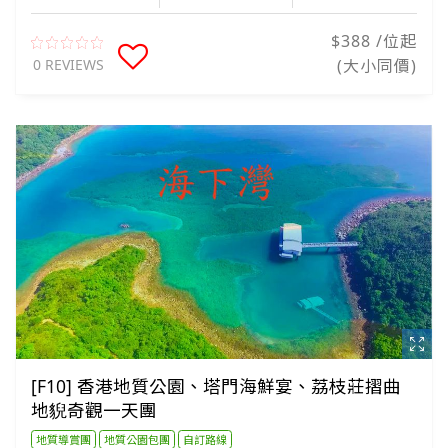
$388 /位起
0 REVIEWS
(大小同價)
[F10] 香港地質公園、塔門海鮮宴、荔枝莊摺曲
地貎奇觀一天團
地質導賞團
地質公園包團
自訂路線