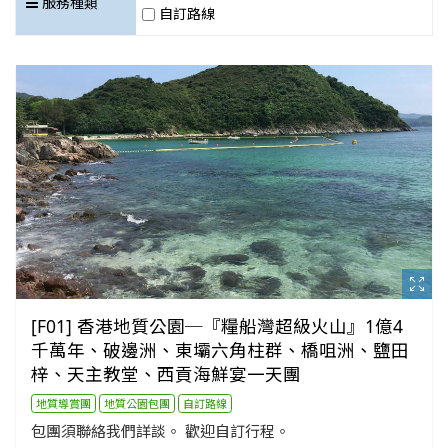
服務種類
自訂路線
[F01] 香港地質公園─『糧船灣超級火山』1億4
千萬年、破邊洲、東壩六角柱群、橋咀洲、鹽田
梓、天主教堂、西貢海鮮宴一天團
地質導賞團
地質公園包團
自訂路線
包團須聯絡我們詳談。 歡迎自訂行程。