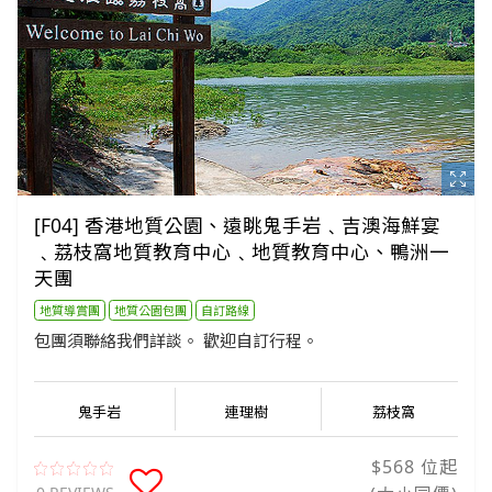
[F04] 香港地質公園、遠眺鬼手岩﹑吉澳海鮮宴
﹑荔枝窩地質教育中心﹑地質教育中心、鴨洲一
天團
地質導賞團
地質公園包團
自訂路線
包團須聯絡我們詳談。 歡迎自訂行程。
鬼手岩
連理樹
荔枝窩
$568 位起