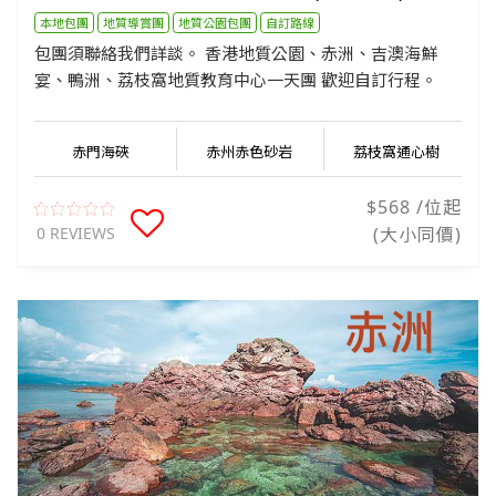
本地包團
地質導賞團
地質公園包團
自訂路線
包團須聯絡我們詳談。 香港地質公園、赤洲、吉澳海鮮
宴、鴨洲、荔枝窩地質教育中心一天團 歡迎自訂行程。
赤門海硤
赤州赤色砂岩
荔枝窩通心樹
$568 /位起
0 REVIEWS
(大小同價)