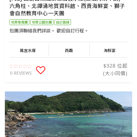
六角柱、北譚涌地質資料館、西貢海鮮宴、獅子
會自然教育中心一天團
地質導賞團
地質公園包團
自訂路線
包團須聯絡我們詳談。 歡迎自訂行程。
萬宜水庫
西霸
海鮮宴
$328 位起
0 REVIEWS
(大小同價)