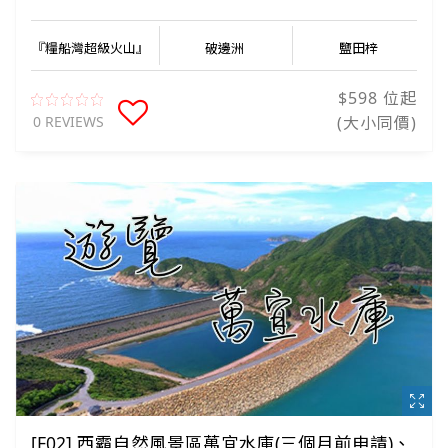
『糧船灣超級火山』
破邊洲
鹽田梓
$598 位起
0 REVIEWS
(大小同價)
[F02] 西霸自然風景區萬宜水庫(三個月前申請)、