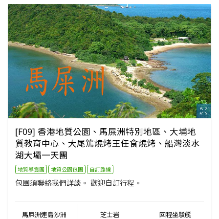
[F09] 香港地質公園、馬屎洲特別地區、大埔地
質教育中心、大尾篤燒烤王任食燒烤、船灣淡水
湖大壩一天團
地質導賞團
地質公園包團
自訂路線
包團須聯絡我們詳談。 歡迎自訂行程。
馬屎洲連島沙洲
芝士岩
回程坐駁艇