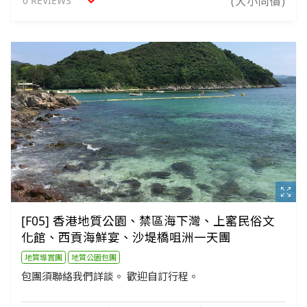
0 REVIEWS
(大小同價)
[F05] 香港地質公園、禁區海下灣、上窰民俗文
化館、西貢海鮮宴、沙堤橋咀洲一天團
地質導賞團
地質公園包團
包團須聯絡我們詳談。 歡迎自訂行程。