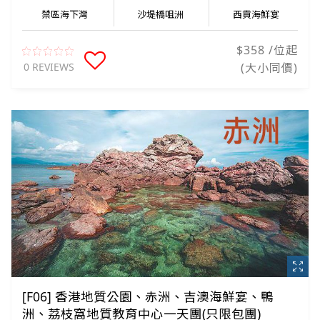
禁區海下灣
沙堤橋咀洲
西貢海鮮宴
$358 /位起
0 REVIEWS
(大小同價)
[F06] 香港地質公園、赤洲、吉澳海鮮宴、鴨
洲、荔枝窩地質教育中心一天團(只限包團)