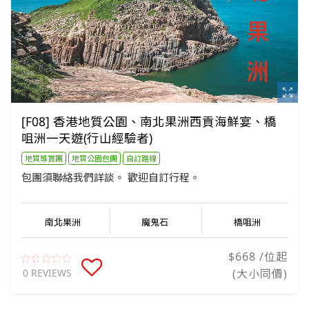
[F08] 香港地質公園、南北果洲西貢海鮮宴、橋
咀洲一天遊(行山經驗者)
地質導賞團
地質公園包團
自訂路線
包團須聯絡我們詳談。 歡迎自訂行程。
南北果洲
魔鬼石
橋咀洲
$668 /位起
0 REVIEWS
(大小同價)