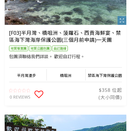
[F03]半月灣、橋咀洲、菠蘿石、西貢海鮮宴、禁
區海下灣海岸保護公園(三個月前申請)一天團
地質導賞團
地質公園包團
自訂路線
包團須聯絡我們詳談。 歡迎自訂行程。
半月灣漫步
橋咀洲
禁區海下灣保護公園
$358 位起
0 REVIEWS
(大小同價)