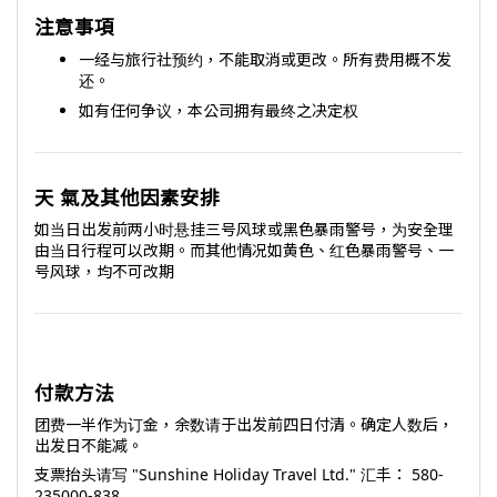
注意事項
一经与旅行社预约，不能取消或更改。所有费用概不发
还。
如有任何争议，本公司拥有最终之决定权
天 氣及其他因素安排
如当日出发前两小时悬挂三号风球或黑色暴雨警号，为安全理
由当日行程可以改期。而其他情况如黄色、红色暴雨警号、一
号风球，均不可改期
付款方法
团费一半作为订金，余数请于出发前四日付清。确定人数后，
出发日不能减。
支票抬头请写 "Sunshine Holiday Travel Ltd." 汇丰： 580-
235000-838