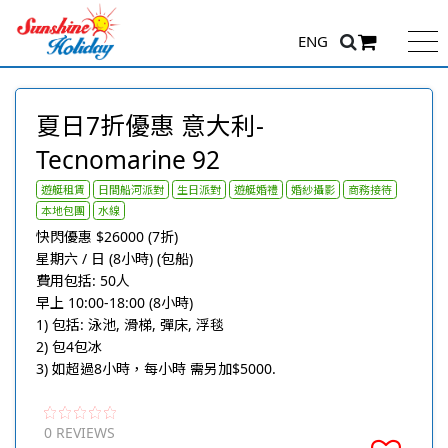
ENG
夏日7折優惠 意大利-
Tecnomarine 92
遊艇租賃
日間船河派對
生日派對
遊艇婚禮
婚紗攝影
商務接待
本地包團
水線
快閃優惠 $26000 (7折)
星期六 / 日 (8小時) (包船)
費用包括: 50人
早上 10:00-18:00 (8小時)
1) 包括: 泳池, 滑梯, 彈床, 浮毯
2) 包4包冰
3) 如超過8小時，每小時 需另加$5000.
0 REVIEWS