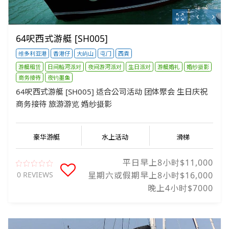
64呎西式游艇 [SH005]
维多利亚港
香港仔
大屿山
屯门
西貢
游艇租赁
日间船河派对
夜间游河派对
生日派对
游艇婚礼
婚纱摄影
商务接待
夜钓墨鱼
64呎西式游艇 [SH005] 适合公司活动 团体聚会 生日庆祝
商务接待 旅游游览 婚纱摄影
豪华游艇
水上活动
滑梯
平日早上8小时$11,000
0 REVIEWS
星期六或假期早上8小时$16,000
晚上4小时$7000