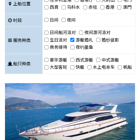
上船位置
西貢
马料水
赤柱
香港
澳門
日间
夜间
时段
日间船河派对
夜间游河派对
生日派对
游艇婚礼
婚纱摄影
服务种类
商务接待
夜钓墨鱼
豪华游艇
西式游艇
中式游艇
船只种类
大型客轮
快艇
水上电单车
帆船