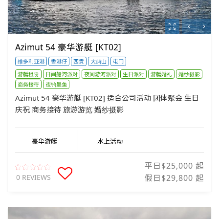
Azimut 54 豪华游艇 [KT02]
维多利亚港
香港仔
西貢
大屿山
屯门
游艇租赁
日间船河派对
夜间游河派对
生日派对
游艇婚礼
婚纱摄影
商务接待
夜钓墨鱼
Azimut 54 豪华游艇 [KT02] 适合公司活动 团体聚会 生日
庆祝 商务接待 旅游游览 婚纱摄影
豪华游艇
水上活动
平日$25,000 起
0 REVIEWS
假日$29,800 起