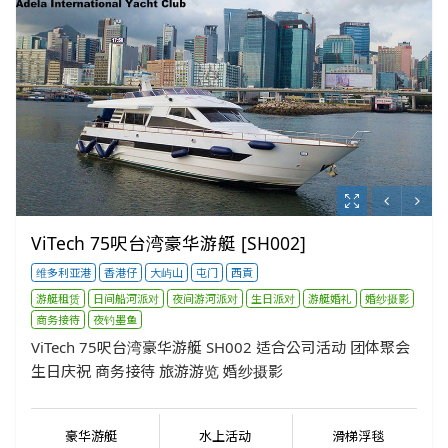
ViTech 75呎台湾豪华游艇 [SH002]
维多利亚港
香港仔
大屿山
屯门
西貢
游艇租赁
日间船河派对
夜间游河派对
生日派对
游艇婚礼
婚纱摄影
商务接待
夜钓墨鱼
ViTech 75呎台湾豪华游艇 SH002 适合公司活动 团体聚会
生日庆祝 商务接待 旅游游览 婚纱摄影
豪华游艇
水上活动
滑梯浮毯