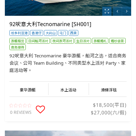
92呎意大利Tecnomarine [SH001]
维多利亚港
香港仔
大屿山
屯门
西貢
游艇租赁
日间船河派对
夜间游河派对
生日派对
游艇婚礼
婚纱摄影
商务接待
92呎意大利 Tecnomarine 豪华游艇，船河之选，适合商务
会议、公司 Team Building、不同类型水上派​​对 Party、家
庭活动等。
豪华游艇
水上活动
滑梯浮毯
$18,500(平日)
0 REVIEWS
$27,000(六/假)