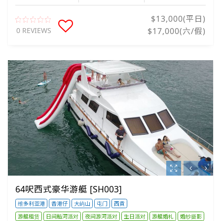
$13,000(平日)
0 REVIEWS
$17,000(六/假)
64呎西式豪华游艇 [SH003]
维多利亚港
香港仔
大屿山
屯门
西貢
游艇租赁
日间船河派对
夜间游河派对
生日派对
游艇婚礼
婚纱摄影