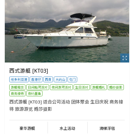
西式游艇 [KT03]
维多利亚港
香港仔
西貢
大屿山
屯门
游艇租赁
日间船河派对
夜间游河派对
生日派对
游艇婚礼
婚纱摄影
商务接待
夜钓墨鱼
西式游艇 [KT03] 适合公司活动 团体聚会 生日庆祝 商务接
待 旅游游览 婚莎摄影
豪华游艇
水上活动
滑梯浮毯