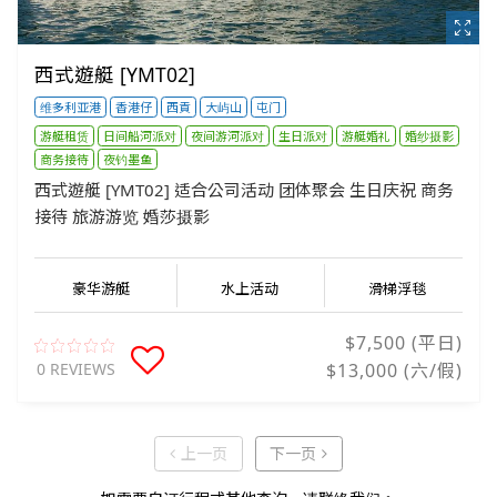
西式遊艇 [YMT02]
维多利亚港
香港仔
西貢
大屿山
屯门
游艇租赁
日间船河派对
夜间游河派对
生日派对
游艇婚礼
婚纱摄影
商务接待
夜钓墨鱼
西式遊艇 [YMT02] 适合公司活动 团体聚会 生日庆祝 商务
接待 旅游游览 婚莎摄影
豪华游艇
水上活动
滑梯浮毯
$7,500 (平日)
0 REVIEWS
$13,000 (六/假)
上一页
下一页
上一页
下一页