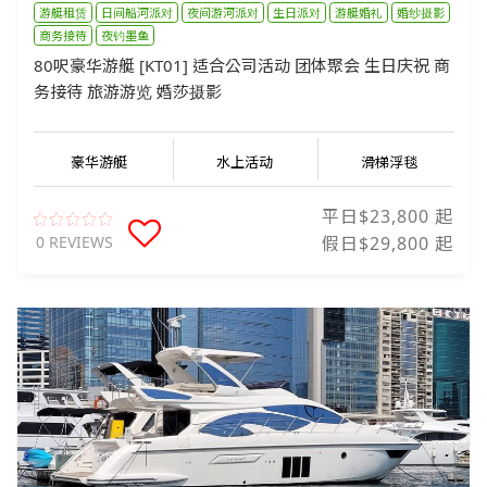
游艇租赁
日间船河派对
夜间游河派对
生日派对
游艇婚礼
婚纱摄影
商务接待
夜钓墨鱼
80呎豪华游艇 [KT01] 适合公司活动 团体聚会 生日庆祝 商
务接待 旅游游览 婚莎摄影
豪华游艇
水上活动
滑梯浮毯
平日$23,800 起
0 REVIEWS
假日$29,800 起