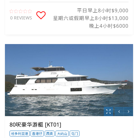
平日早上8小时$9,000
0 REVIEWS
星期六或假期早上8小时$13,000
晚上4小时$6000
80呎豪华游艇 [KT01]
维多利亚港
香港仔
西貢
大屿山
屯门