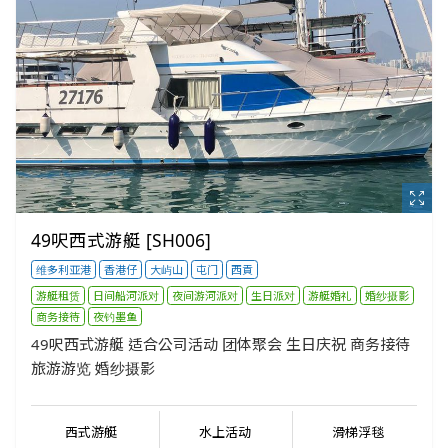
49呎西式游艇 [SH006]
维多利亚港
香港仔
大屿山
屯门
西貢
游艇租赁
日间船河派对
夜间游河派对
生日派对
游艇婚礼
婚纱摄影
商务接待
夜钓墨鱼
49呎西式游艇 适合公司活动 团体聚会 生日庆祝 商务接待
旅游游览 婚纱摄影
西式游艇
水上活动
滑梯浮毯