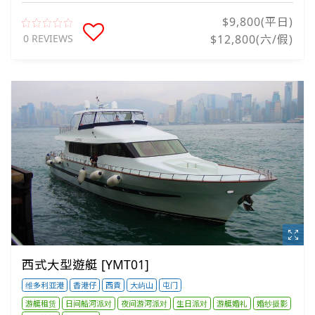
$9,800(平日)
0 REVIEWS
$12,800(六/假)
西式大型遊艇 [YMT01]
维多利亚港
香港仔
西貢
大屿山
屯门
游艇租赁
日间船河派对
夜间游河派对
生日派对
游艇婚礼
婚纱摄影