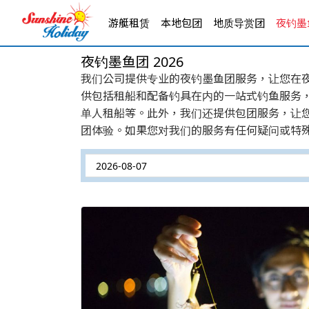
游艇租赁
本地包团
地质导赏团
夜钓墨鱼
夜钓墨鱼团 2026
我们公司提供专业的夜钓墨鱼团服务，让您在
供包括租船和配备钓具在内的一站式钓鱼服务
单人租船等。此外，我们还提供包团服务，让
团体验。如果您对我们的服务有任何疑问或特