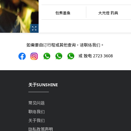
包煮墨鱼
大光燈 釣具
如需要自订行程或其他查询，请联络我们。
或 致电 2723 3608
关于SUNSHINE
常见问题
联络我们
关于我们
隐私政策声明