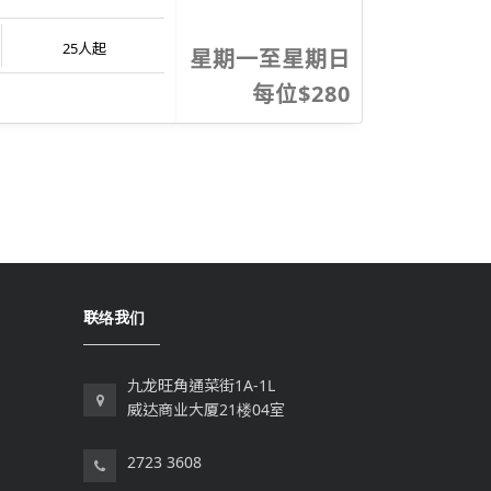
25人起
星期一至星期日
每位$280
联络我们
九龙旺角通菜街1A-1L
威达商业大厦21楼04室
2723 3608