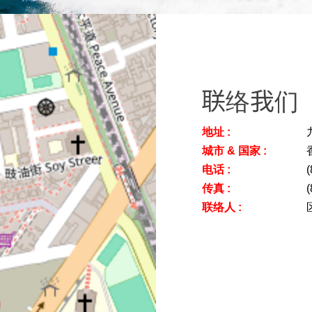
联络我们
地址 :
城市 & 国家 :
电话 :
(
传真 :
(
联络人 :