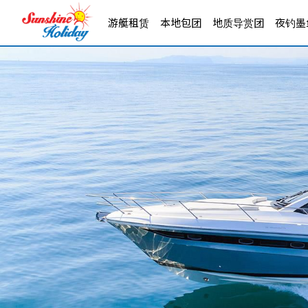
游艇租赁
本地包团
地质导赏团
夜钓墨鱼