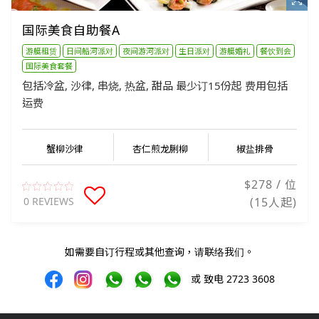
国际美食自助餐A
游艇租赁
日间船河派对
夜间游河派对
生日派对
游艇婚礼
餐饮到会
国际美食套餐
包括冷盆, 沙律, 串烧, 热盆, 甜品 最少订15份起 费用包括
运费
蟹柳沙律
杏仁煎龙脷柳
椒盐排骨
$278 / 位
0 REVIEWS
(15人起)
如需要自订行程或其他查询，请联络我们。
或 致电 2723 3608