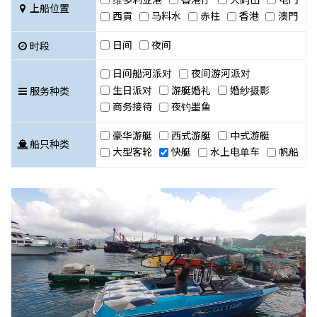
上船位置
西貢
马料水
赤柱
香港
澳門
日间
夜间
时段
日间船河派对
夜间游河派对
生日派对
游艇婚礼
婚纱摄影
服务种类
商务接待
夜钓墨鱼
豪华游艇
西式游艇
中式游艇
船只种类
大型客轮
快艇
水上电单车
帆船