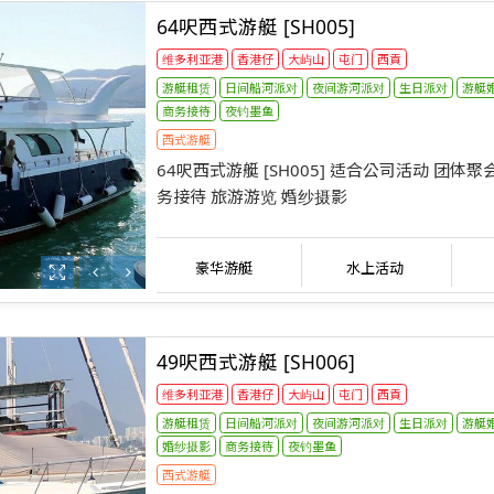
64呎西式游艇 [SH005]
维多利亚港
香港仔
大屿山
屯门
西貢
游艇租赁
日间船河派对
夜间游河派对
生日派对
游艇
商务接待
夜钓墨鱼
西式游艇
64呎西式游艇 [SH005] 适合公司活动 团体聚
务接待 旅游游览 婚纱摄影
豪华游艇
水上活动
49呎西式游艇 [SH006]
维多利亚港
香港仔
大屿山
屯门
西貢
游艇租赁
日间船河派对
夜间游河派对
生日派对
游艇
婚纱摄影
商务接待
夜钓墨鱼
西式游艇