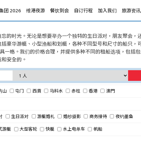
团 2026
维港夜游
餐饮到会
自订行程
加入我们
旅游资讯
难忘的时光。无论是想要举办一个独特的生日派对，朋友聚会，
包括豪华游艇、小型渔船和划艇，各种不同型号和尺寸的船只，可
别具一格。我们的价格合理，并提供多种不同的租船选项，包括
适和安全的。
屿山
屯门
西貢
马料水
赤柱
香港
澳門
对
生日派对
游艇婚礼
婚纱摄影
商务接待
夜钓墨鱼
式游艇
大型客轮
快艇
水上电单车
帆船