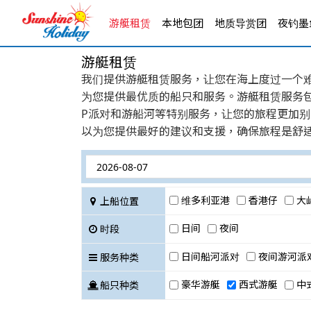
游艇租赁
本地包团
地质导赏团
夜钓墨鱼
游艇租赁
我们提供游艇租赁服务，让您在海上度过一个
为您提供最优质的船只和服务。游艇租赁服务
P派对和游船河等特别服务，让您的旅程更加
以为您提供最好的建议和支援，确保旅程是舒
维多利亚港
香港仔
大
上船位置
日间
夜间
时段
日间船河派对
夜间游河派
服务种类
豪华游艇
西式游艇
中
船只种类