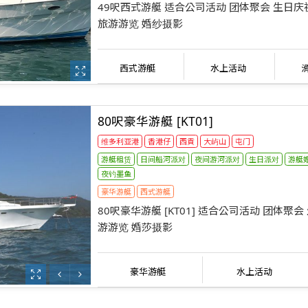
49呎西式游艇 适合公司活动 团体聚会 生日庆
旅游游览 婚纱摄影
西式游艇
水上活动
80呎豪华游艇 [KT01]
维多利亚港
香港仔
西貢
大屿山
屯门
游艇租赁
日间船河派对
夜间游河派对
生日派对
游艇
夜钓墨鱼
豪华游艇
西式游艇
80呎豪华游艇 [KT01] 适合公司活动 团体聚会
游游览 婚莎摄影
豪华游艇
水上活动