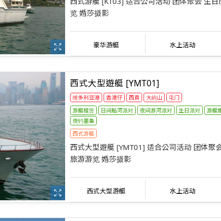
西式游艇 [KT03] 适合公司活动 团体聚会 生
览 婚莎摄影
豪华游艇
水上活动
西式大型遊艇 [YMT01]
维多利亚港
香港仔
西貢
大屿山
屯门
游艇租赁
日间船河派对
夜间游河派对
生日派对
游艇
夜钓墨鱼
西式游艇
西式大型遊艇 [YMT01] 适合公司活动 团体聚
旅游游览 婚莎摄影
西式大型游艇
水上活动