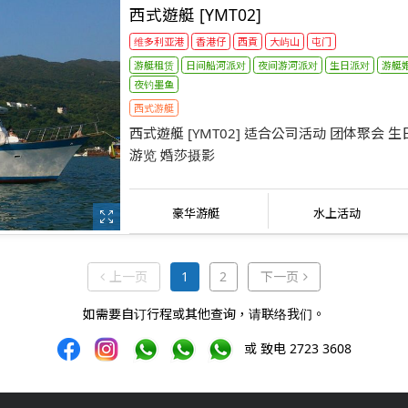
西式遊艇 [YMT02]
维多利亚港
香港仔
西貢
大屿山
屯门
游艇租赁
日间船河派对
夜间游河派对
生日派对
游艇
夜钓墨鱼
西式游艇
西式遊艇 [YMT02] 适合公司活动 团体聚会 
游览 婚莎摄影
豪华游艇
水上活动
上一页
下一页
上一页
1
2
下一页
如需要自订行程或其他查询，请联络我们。
或 致电 2723 3608