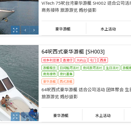
ViTech 75呎台湾豪华游艇 SH002 适合公
商务接待 旅游游览 婚纱摄影
豪华游艇
水上活动
64呎西式豪华游艇 [SH003]
维多利亚港
香港仔
大屿山
屯门
西貢
游艇租赁
日间船河派对
夜间游河派对
生日派对
游艇
商务接待
夜钓墨鱼
豪华游艇
西式游艇
64呎西式豪华游艇 适合公司活动 团体聚会 生
旅游游览 婚纱摄影
豪华游艇
水上活动