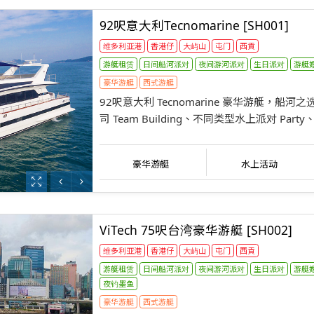
92呎意大利Tecnomarine [SH001]
维多利亚港
香港仔
大屿山
屯门
西貢
游艇租赁
日间船河派对
夜间游河派对
生日派对
游艇
豪华游艇
西式游艇
92呎意大利 Tecnomarine 豪华游艇，船
司 Team Building、不同类型水上派​​对 Par
豪华游艇
水上活动
ViTech 75呎台湾豪华游艇 [SH002]
维多利亚港
香港仔
大屿山
屯门
西貢
游艇租赁
日间船河派对
夜间游河派对
生日派对
游艇
夜钓墨鱼
豪华游艇
西式游艇