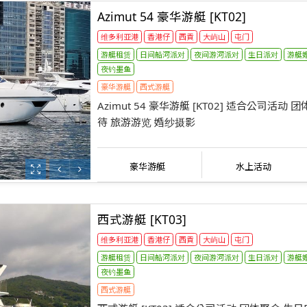
Azimut 54 豪华游艇 [KT02]
维多利亚港
香港仔
西貢
大屿山
屯门
游艇租赁
日间船河派对
夜间游河派对
生日派对
游艇
夜钓墨鱼
豪华游艇
西式游艇
Azimut 54 豪华游艇 [KT02] 适合公司活动
待 旅游游览 婚纱摄影
豪华游艇
水上活动
西式游艇 [KT03]
维多利亚港
香港仔
西貢
大屿山
屯门
游艇租赁
日间船河派对
夜间游河派对
生日派对
游艇
夜钓墨鱼
西式游艇