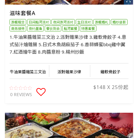
滋味套餐A
游艇租赁
日间船河派对
夜间游河派对
生日派对
游艇婚礼
婚纱摄影
商务接待
夜钓墨鱼
餐饮到会
船河套餐
特惠套餐
1.牛油果醬雜菜三文治 2.派對雜果沙律 3.雞軟骨餃子 4.意
式茄汁燴雜腸 5⁠.日式木魚胡麻茄子 6.香蒜蜂蜜bbq雞中翼
7.紅酒燴牛面 8.肉醬意粉 9.楊州炒飯
牛油果醬雜菜三文治
派對雜果沙律
雞軟骨餃子
$148 X 25份起
0 REVIEWS