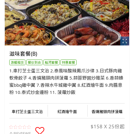
滋味套餐(B)
游艇租赁
餐饮到会
船河套餐
特惠套餐
1.車打芝士蛋三文治 2.泰風味酸辣鳳爪沙律 3.日式豚肉雞
軟骨餃子 4.香燒豬頸肉拼菠蘿 5⁠.蒜蓉野菌炒雜菜 6.香蒜蜂
蜜bbq雞中翼 7.香辣水牛城雞中翼 8.紅酒燴牛面 9.肉醬意
粉 10.泰式炒金邊粉 11. 菠蘿炒飯
車打芝士蛋三文治
紅酒燴牛面
香燒豬頸肉拼菠蘿
$158 X 25份起
0 REVIEWS