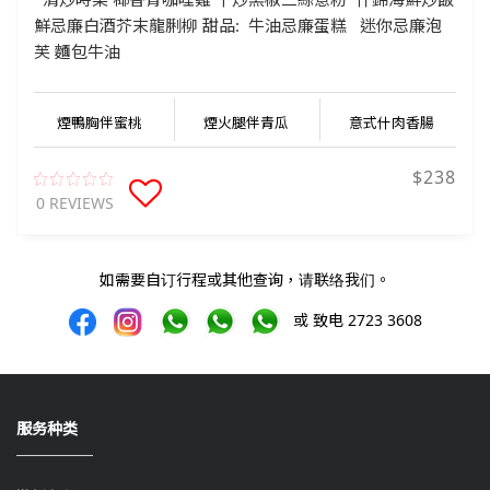
鮮忌廉白酒芥末龍脷柳 甜品: 牛油忌廉蛋糕 迷你忌廉泡
芙 麵包牛油
煙鴨胸伴蜜桃
煙火腿伴青瓜
意式什肉香腸
$238
0 REVIEWS
如需要自订行程或其他查询，请联络我们。
或 致电 2723 3608
服务种类