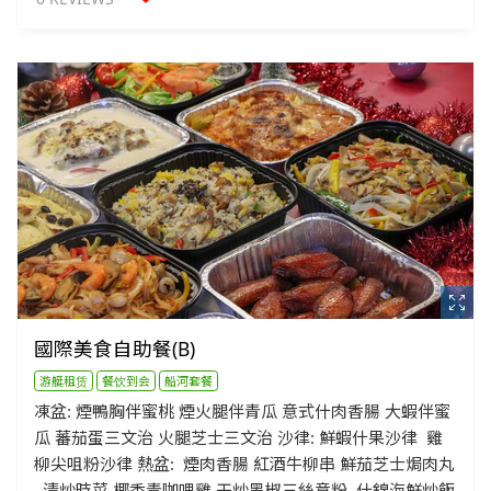
國際美食自助餐(B)
游艇租赁
餐饮到会
船河套餐
凍盆: 煙鴨胸伴蜜桃 煙火腿伴青瓜 意式什肉香腸 大蝦伴蜜
瓜 蕃茄蛋三文治 火腿芝士三文治 沙律: 鮮蝦什果沙律 雞
柳尖咀粉沙律 熱盆: 煙肉香腸 紅酒牛柳串 鮮茄芝士焗肉丸
清炒時菜 椰香青咖哩雞 干炒黑椒三絲意粉 什錦海鮮炒飯